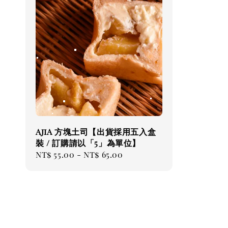
AjiA 方塊土司【出貨採用五入盒
裝 / 訂購請以「5」為單位】
Regular
NT$ 55.00
-
NT$ 65.00
price